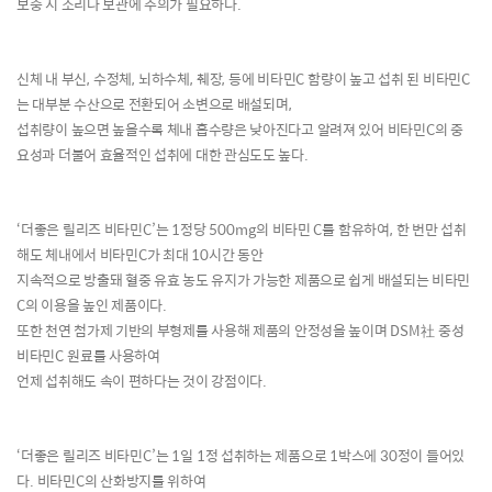
보충 시 조리나 보관에 주의가 필요하다
.
신체 내 부신
,
수정체
,
뇌하수체
,
췌장
,
등에 비타민
C
함량이 높고 섭취 된 비타민
C
는 대부분 수산으로 전환되어 소변으로 배설되며
,
섭취량이 높으면 높을수록 체내 흡수량은 낮아진다고 알려져 있어 비타민
C
의 중
요성과 더불어 효율적인 섭취에 대한 관심도도 높다
.
‘
더좋은 릴리즈 비타민
C’
는
1
정당
500mg
의 비타민
C
를 함유하여
,
한 번만 섭취
해도 체내에서 비타민
C
가 최대
10
시간 동안
지속적으로 방출돼 혈중 유효 농도 유지가 가능한 제품으로 쉽게 배설되는 비타민
C
의 이용을 높인 제품이다
.
또한 천연 첨가제 기반의 부형제를 사용해 제품의 안정성을 높이며
DSM
社
중성
비타민
C
원료를 사용하여
언제 섭취해도 속이 편하다는 것이 강점이다
.
‘
더좋은 릴리즈 비타민
C’
는
1
일
1
정 섭취하는 제품으로
1
박스에
30
정이 들어있
다
.
비타민
C
의 산화방지를 위하여