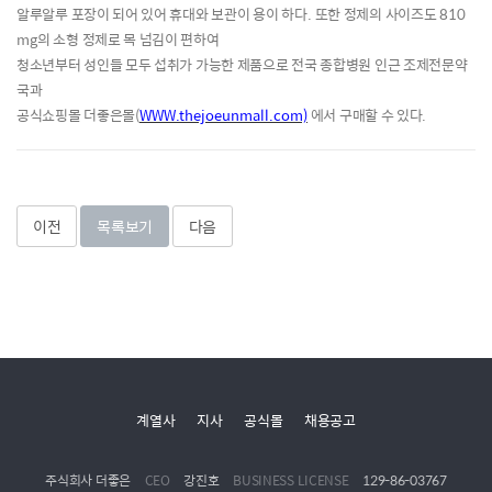
알루알루 포장이 되어 있어 휴대와 보관이 용이 하다
.
또한 정제의 사이즈도
810
mg
의 소형 정제로 목 넘김이 편하여
청소년부터 성인들 모두 섭취가 가능한 제품으로
전국 종합병원 인근 조제전문약
국과
공식쇼핑몰 더좋은몰
(
WWW.thejoeunmall.com)
에서 구매할 수 있다
.
이전
목록보기
다음
계열사
지사
공식몰
채용공고
주식회사 더좋은
CEO
강진호
BUSINESS LICENSE
129-86-03767