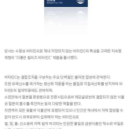
당사는 수용성 비타민으로 체내 저장되지 않는 비타민
C
의 특성을 고려한 지속형
제형의
‘
더좋은 릴리즈 비타민
C’
제품을 출시했다
.
비타민
C
는 결합조직을 구성하는 주요 단백질인 콜라겐 합성에 관여한다
.
또한 유해산소를 제거하는 항산화 작용을 하는 물질로 지질과산화를 방지하여 비
타민
E
의 절약작용에도 관여하며
,
소장관에서 철분을 환원형으로 전환시킴으로써 헤모글로빈에 결합되지 않은 식물
성 철분의 흡수를 촉진하는 등의 다양한 역할을 한다
.
자연계의 모든 동물과 식물군에 포함되어 있으나 인간은 체내에서 자체 합성할 수
없어 반드시 외부로부터 섭취해야 하는 비타민으로
열
,
빛
,
물
,
산소등에 의해 쉽게 파괴되는 민감한 물질로 급원식품인 채소와 과일로