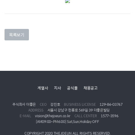
목록보기
계열사
지사
공식몰
채용공고
주식회사 더좋은
CEO
강진호
BUSINESS LICENSE
129-86-03767
ADDRESS
서울시 강남구 헌릉로 569길 39 더좋은빌딩
E-MAIL
vision@thejoeun.co.kr
CALL CENTER
1577-3596
[AM09:00~PM6:00] Sat,Sun,Holiday OFF
COPYRIGHT 2020 THEJOEUN ALL RIGHTS RESERVED.